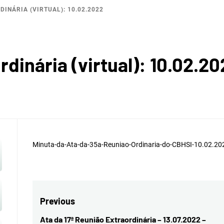
DINÁRIA (VIRTUAL): 10.02.2022
ROGRÁF
rdinária (virtual): 10.02.2
A DA I
Minuta-da-Ata-da-35a-Reuniao-Ordinaria-do-CBHSI-10.02.20
Navegação
Previous
de
Ata da 17ª Reunião Extraordinária – 13.07.2022 –
Previous