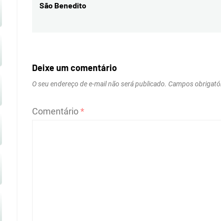
São Benedito
Post
post:
Deixe um comentário
O seu endereço de e-mail não será publicado.
Campos obrigató
Comentário
*