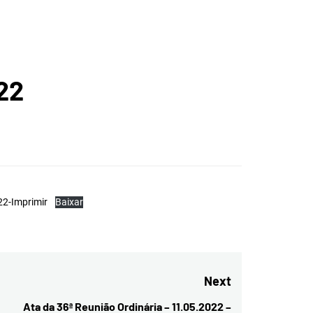
ICA DA
022
BIAPABA
22-Imprimir
Baixar
Next
Ata da 36ª Reunião Ordinária – 11.05.2022 –
Next