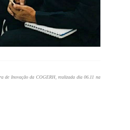
r
a
de Inovação da COGERH
, realizada dia
0
6.1
1
na