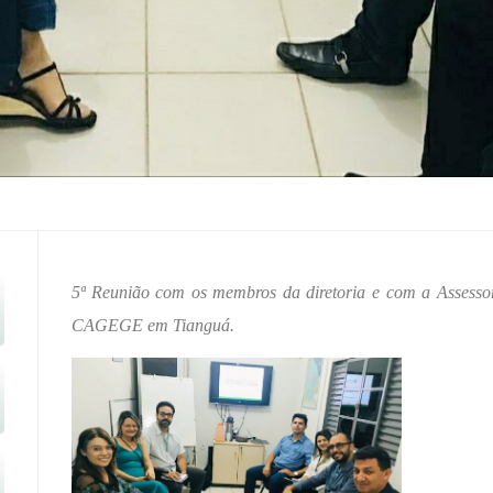
5
ª Reunião com os membros da diretoria e
com a
Assesso
CAGEGE em Tianguá.