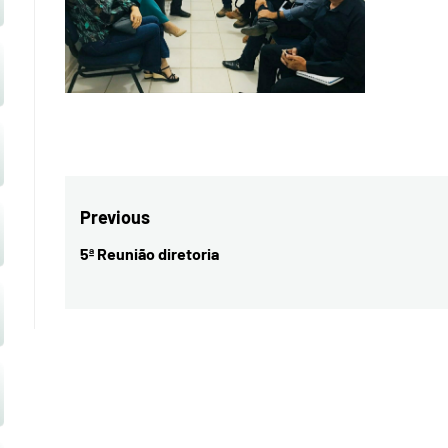
Navegação
Previous
de
5ª Reunião diretoria
Previous
Post
post: