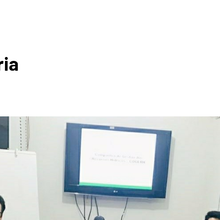
ROGRÁF
ria
A DA I