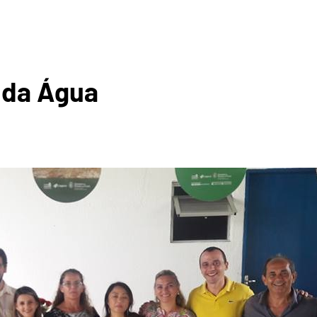
ROGRÁF
l da Água
A DA I