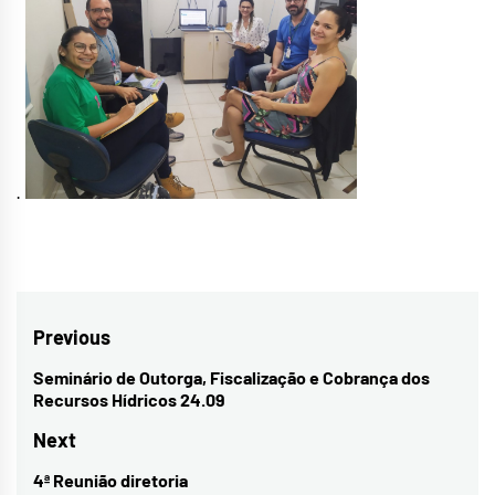
.
Navegação
Previous
de
Seminário de Outorga, Fiscalização e Cobrança dos
Previous
Recursos Hídricos 24.09
Post
post:
Next
4ª Reunião diretoria
Next