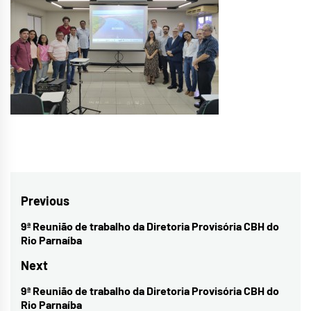
Navegação
Previous
de
9ª Reunião de trabalho da Diretoria Provisória CBH do
Previous
Rio Parnaíba
Post
post:
Next
9ª Reunião de trabalho da Diretoria Provisória CBH do
Next
Rio Parnaíba