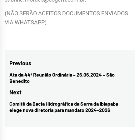
(NÃO SERÃO ACEITOS DOCUMENTOS ENVIADOS
VIA WHATSAPP).
Navegação
Previous
de
Ata da 44ª Reunião Ordinária – 26.06.2024 – São
Previous
Benedito
Post
post:
Next
Comitê da Bacia Hidrográfica da Serra da Ibiapaba
Next
elege nova diretoria para mandato 2024-2026
post: