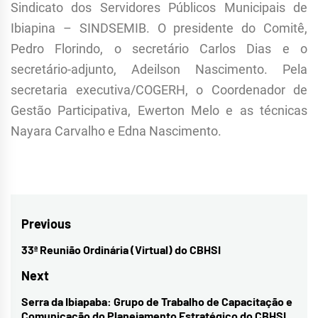
Sindicato dos Servidores Públicos Municipais de
Ibiapina – SINDSEMIB. O presidente do Comitê,
Pedro Florindo, o secretário Carlos Dias e o
secretário-adjunto, Adeilson Nascimento. Pela
secretaria executiva/COGERH, o Coordenador de
Gestão Participativa, Ewerton Melo e as técnicas
Nayara Carvalho e Edna Nascimento.
Navegação
Previous
de
33ª Reunião Ordinária (Virtual) do CBHSI
Previous
Post
post:
Next
Serra da Ibiapaba: Grupo de Trabalho de Capacitação e
Next
Comunicação do Planejamento Estratégico do CBHSI