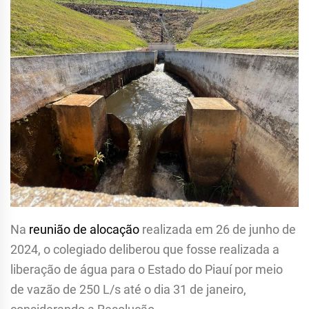
Na
reunião de alocação
realizada em 26 de junho de
2024, o colegiado deliberou que fosse realizada a
liberação de água para o Estado do Piauí por meio
de vazão de 250 L/s até o dia 31 de janeiro,