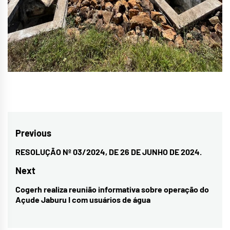
Navegação
Previous
de
RESOLUÇÃO Nº 03/2024, DE 26 DE JUNHO DE 2024.
Previous
Post
post:
Next
Cogerh realiza reunião informativa sobre operação do
Next
Açude Jaburu I com usuários de água
post: