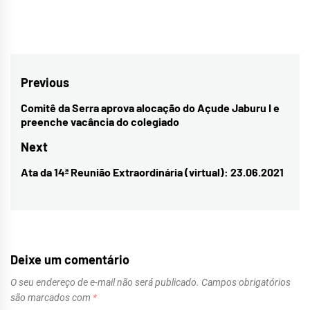
Navegação
Previous
de
Comitê da Serra aprova alocação do Açude Jaburu I e
Previous
preenche vacância do colegiado
Post
post:
Next
Ata da 14ª Reunião Extraordinária (virtual): 23.06.2021
Next
post:
Deixe um comentário
O seu endereço de e-mail não será publicado.
Campos obrigatórios
são marcados com
*