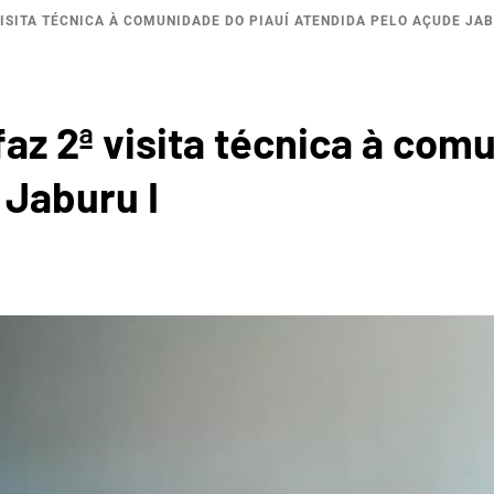
VISITA TÉCNICA À COMUNIDADE DO PIAUÍ ATENDIDA PELO AÇUDE JAB
ROGRÁF
az 2ª visita técnica à com
 Jaburu I
A DA I