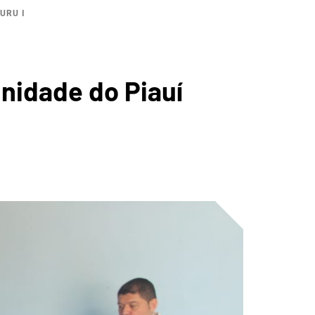
URU I
ICA DA
unidade do Piauí
BIAPABA