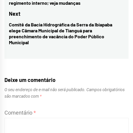
regimento interno; veja mudanças
Post
post:
Next
Comitê da Bacia Hidrográfica da Serra da Ibiapaba
Next
elege Câmara Municipal de Tianguá para
post:
preenchimento de vacância do Poder Público
Municipal
Deixe um comentário
O seu endereço de e-mail não será publicado.
Campos obrigatórios
são marcados com
*
Comentário
*