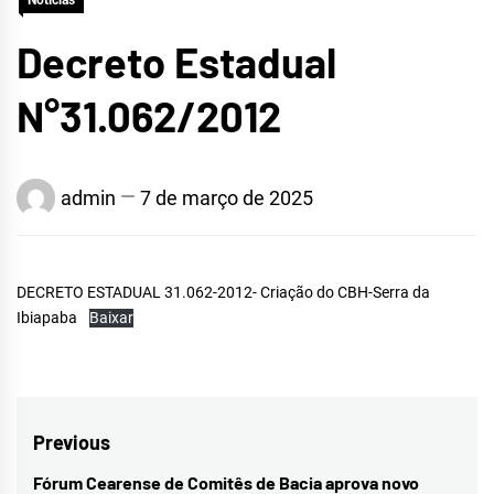
Notícias
Decreto Estadual
N°31.062/2012
admin
7 de março de 2025
DECRETO ESTADUAL 31.062-2012- Criação do CBH-Serra da
Ibiapaba
Baixar
Navegação
Previous
de
Fórum Cearense de Comitês de Bacia aprova novo
Previous