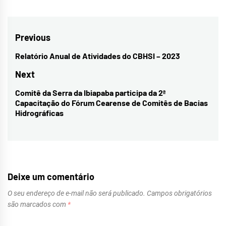
Navegação
Previous
de
Relatório Anual de Atividades do CBHSI – 2023
Previous
Post
post:
Next
Comitê da Serra da Ibiapaba participa da 2ª
Next
Capacitação do Fórum Cearense de Comitês de Bacias
post:
Hidrográficas
Deixe um comentário
O seu endereço de e-mail não será publicado.
Campos obrigatórios
são marcados com
*