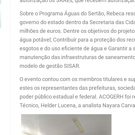
autorização os SAAEs, que recebem autorização
Sobre o Programa Águas do Sertão, Rebeca ress
governo do estado dentro da Secretaria das Ci
milhões de euros. Dentre os objetivos do projet
água potável; Contribuir para a proteção dos re
esgotos e do uso eficiente de água e Garantir a
manutenção das infraestruturas de saneamento 
modelo de gestão SISAR.
O evento contou com os membros titulares e su
estes os representantes das prefeituras, socieda
poder público estadual e federal. ACOGERH foi
Técnico, Helder Lucena, a analista Nayara Carv