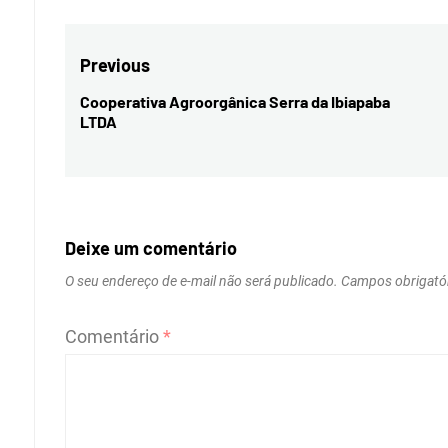
Navegação
Previous
de
Cooperativa Agroorgânica Serra da Ibiapaba
Previous
LTDA
Post
post:
Deixe um comentário
O seu endereço de e-mail não será publicado.
Campos obrigató
Comentário
*