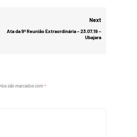
Next
Ata da 9ª Reunião Extraordinária – 23.07.19 –
Next
Ubajara
post:
rios são marcados com
*