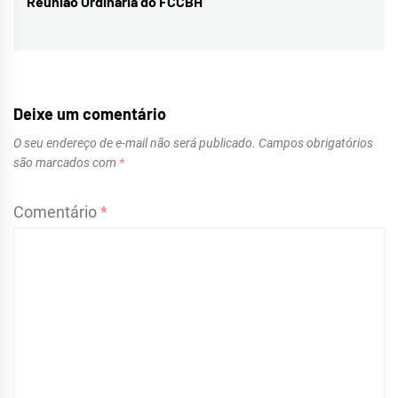
Reunião Ordinária do FCCBH
Next
post:
Deixe um comentário
O seu endereço de e-mail não será publicado.
Campos obrigatórios
são marcados com
*
Comentário
*