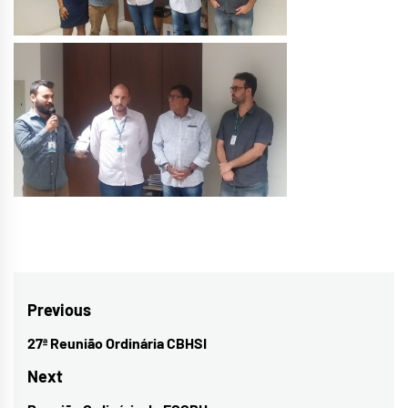
Navegação
Previous
de
27ª Reunião Ordinária CBHSI
Previous
Post
post:
Next