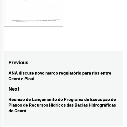
Navegação
Previous
de
ANA discute novo marco regulatório para rios entre
Previous
Ceará e Piauí
Post
post:
Next
Reunião de Lançamento do Programa de Execução de
Next
Planos de Recursos Hídricos das Bacias Hidrográficas
post:
do Ceará