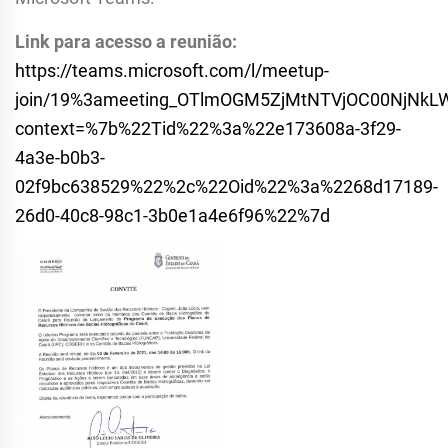
Link para acesso a reunião:
https://teams.microsoft.com/l/meetup-
join/19%3ameeting_OTlmOGM5ZjMtNTVjOC00NjNkLW
context=%7b%22Tid%22%3a%22e173608a-3f29-
4a3e-b0b3-
02f9bc638529%22%2c%22Oid%22%3a%2268d17189-
26d0-40c8-98c1-3b0e1a4e6f96%22%7d