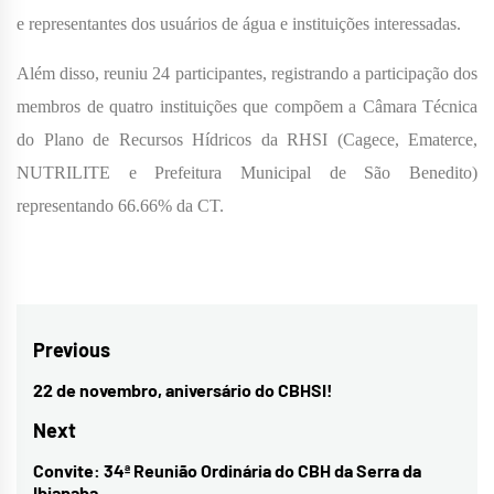
e representantes dos usuários de água e instituições interessadas.
Além disso, reuniu 24 participantes, registrando a participação dos
membros de quatro instituições que compõem a Câmara Técnica
do Plano de Recursos Hídricos da RHSI (Cagece, Ematerce,
NUTRILITE e Prefeitura Municipal de São Benedito)
representando 66.66% da CT.
Navegação
Previous
de
22 de novembro, aniversário do CBHSI!
Previous
Post
post:
Next
Convite: 34ª Reunião Ordinária do CBH da Serra da
Next
Ibiapaba