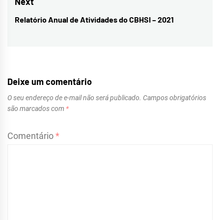
Post
Next
Relatório Anual de Atividades do CBHSI – 2021
Next
post:
Deixe um comentário
O seu endereço de e-mail não será publicado.
Campos obrigatórios
são marcados com
*
Comentário
*