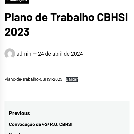
Publicações
Plano de Trabalho CBHSI
2023
admin
24 de abril de 2024
Plano-de-Trabalho-CBHSI-2023
Baixar
Navegação
Previous
de
Convocação da 42ª R.O. CBHSI
Previous
post: