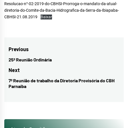
Resolucao-n°-02-2019-do-CBHSI-Prorroga-o-mandato-da-atual-
diretoria-do-Comite-da-Bacia-Hidrografica-da-Serra-da-Ibiapaba-
CBHSI-21.08.2019
Baixar
Navegação
Previous
de
25ª Reunião Ordinária
Previous
Post
post:
Next
7ª Reunião de trabalho da Diretoria Provisória do CBH
Next
Parnaíba
post: