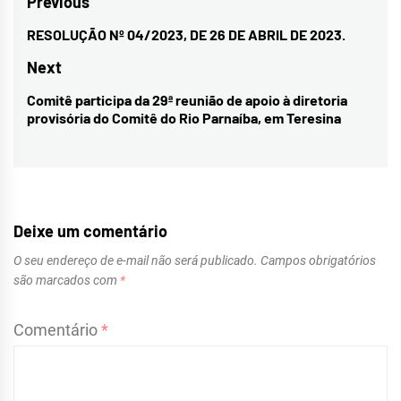
Navegação
Previous
de
RESOLUÇÃO Nº 04/2023, DE 26 DE ABRIL DE 2023.
Previous
Post
post:
Next
Comitê participa da 29ª reunião de apoio à diretoria
Next
provisória do Comitê do Rio Parnaíba, em Teresina
post:
Deixe um comentário
O seu endereço de e-mail não será publicado.
Campos obrigatórios
são marcados com
*
Comentário
*