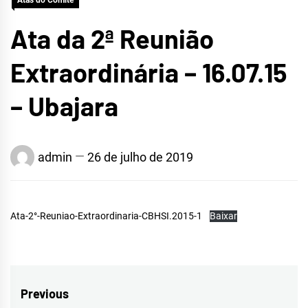
Atas do Comitê
Ata da 2ª Reunião
Extraordinária – 16.07.15
– Ubajara
admin
26 de julho de 2019
Ata-2°-Reuniao-Extraordinaria-CBHSI.2015-1
Baixar
Navegação
Previous