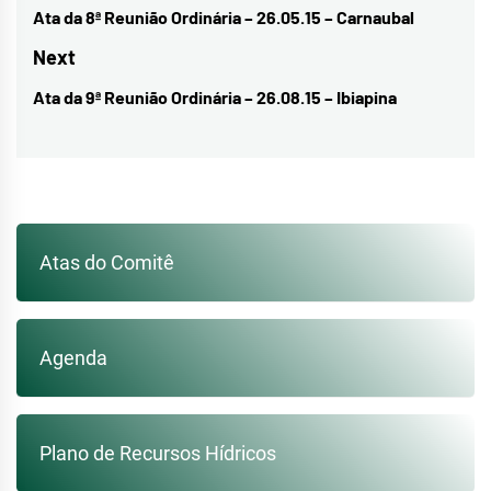
de
Ata da 8ª Reunião Ordinária – 26.05.15 – Carnaubal
Previous
Post
post:
Next
Ata da 9ª Reunião Ordinária – 26.08.15 – Ibiapina
Next
post:
Atas do Comitê
Agenda
Plano de Recursos Hídricos