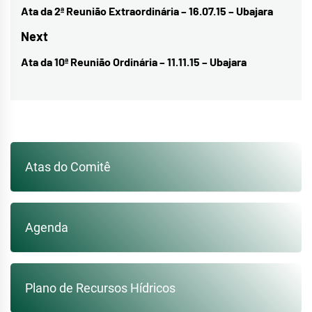
de
Ata da 2ª Reunião Extraordinária – 16.07.15 – Ubajara
Previous
Post
post:
Next
Ata da 10ª Reunião Ordinária – 11.11.15 – Ubajara
Next
post:
Atas do Comitê
Agenda
Plano de Recursos Hídricos