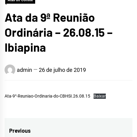
Atas do Comitê
Ata da 9ª Reunião
Ordinária – 26.08.15 –
Ibiapina
admin
26 de julho de 2019
Ata-9°-Reuniao-Ordinaria-do-CBHSI.26.08.15
Baixar
Navegação
Previous