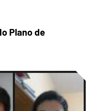
ICA DA
do Plano de
BIAPABA