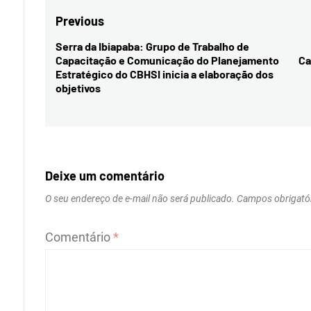
Navegação
Previous
de
Serra da Ibiapaba: Grupo de Trabalho de
Previous
Capacitação e Comunicação do Planejamento
Ca
Post
post:
Estratégico do CBHSI inicia a elaboração dos
objetivos
Deixe um comentário
O seu endereço de e-mail não será publicado.
Campos obrigató
Comentário
*