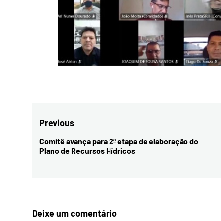
Navegação
Previous
de
Comitê avança para 2ª etapa de elaboração do
Previous
Plano de Recursos Hídricos
Post
post:
Deixe um comentário