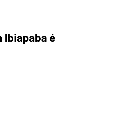
ICA DA
a Ibiapaba é
BIAPABA