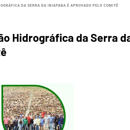
ROGRÁFICA DA SERRA DA IBIAPABA É APROVADO PELO COMITÊ
ROGRÁF
o Hidrográfica da Serra d
tê
A DA I