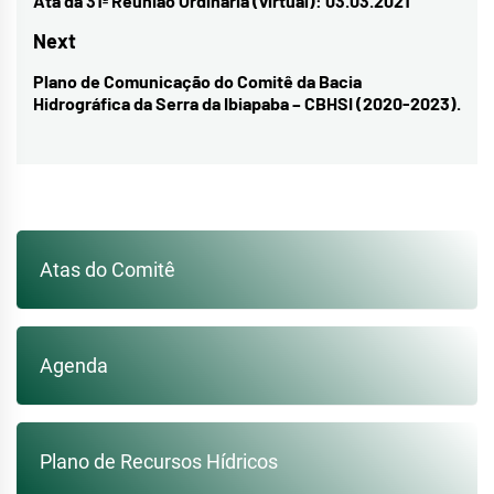
de
Ata da 31ª Reunião Ordinária (virtual): 03.03.2021
Previous
Post
post:
Next
Plano de Comunicação do Comitê da Bacia
Next
Hidrográfica da Serra da Ibiapaba – CBHSI (2020-2023).
post:
Atas do Comitê
Agenda
Plano de Recursos Hídricos