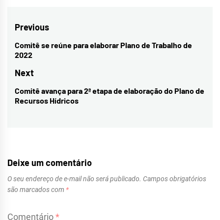
Navegação
Previous
de
Comitê se reúne para elaborar Plano de Trabalho de
Previous
2022
Post
post:
Next
Comitê avança para 2ª etapa de elaboração do Plano de
Next
Recursos Hídricos
post:
Deixe um comentário
O seu endereço de e-mail não será publicado.
Campos obrigatórios
são marcados com
*
Comentário
*